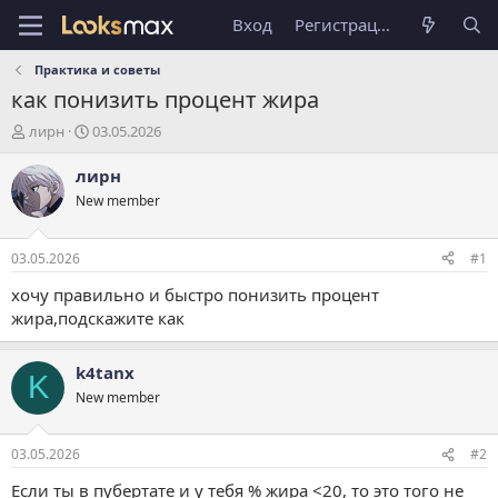
Вход
Регистрация
Практика и советы
как понизить процент жира
А
Д
лирн
03.05.2026
в
а
т
т
лирн
о
а
New member
р
н
т
а
е
ч
03.05.2026
#1
м
а
ы
л
хочу правильно и быстро понизить процент
а
жира,подскажите как
k4tanx
K
New member
03.05.2026
#2
Если ты в пубертате и у тебя % жира <20, то это того не