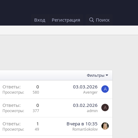
Вход
Регистрация
Поиск
Фильтры
Ответы
0
03.03.2026
A
Просмотры
580
Avenger
Ответы
0
03.02.2026
A
Просмотры
377
admin
Ответы
1
Вчера в 10:35
Просмотры
49
RomanSokolov
н