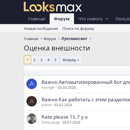
Главная
Форум
Что нового
Польз
Новые сообщения
Поиск по форуму
Главная
Форум
Луксмаксинг
Оценка внешности
1
2
3
4
5
Вперёд
Важно
Автоматизированный бот дл
A
Avenger
03.03.2026
Важно
Как работать с этим раздело
A
admin
03.02.2026
Rate please 15.7 y.o
Александр
30.07.2026