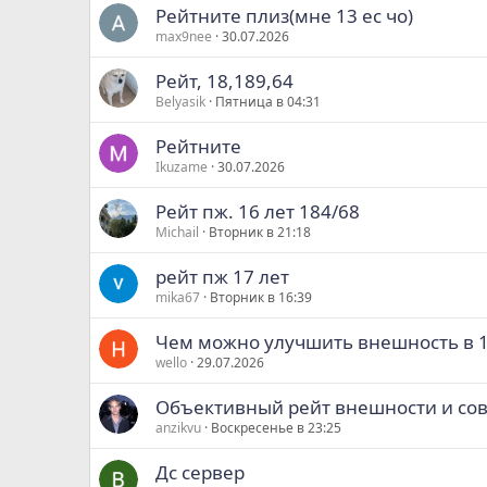
Рейтните плиз(мне 13 ес чо)
max9nee
30.07.2026
Рейт, 18,189,64
Belyasik
Пятница в 04:31
Рейтните
Ikuzame
30.07.2026
Рейт пж. 16 лет 184/68
Michail
Вторник в 21:18
рейт пж 17 лет
mika67
Вторник в 16:39
Чем можно улучшить внешность в 1
wello
29.07.2026
Объективный рейт внешности и со
anzikvu
Воскресенье в 23:25
Дс сервер