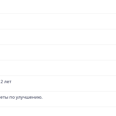
о
л
о
е
о
2 лет
веты по улучшению.