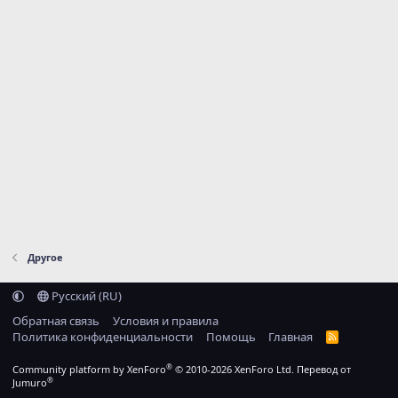
Другое
Русский (RU)
Обратная связь
Условия и правила
Политика конфиденциальности
Помощь
Главная
R
S
S
®
Community platform by XenForo
© 2010-2026 XenForo Ltd.
Перевод от
®
Jumuro