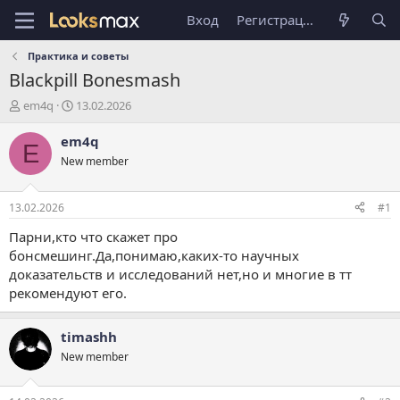
Вход
Регистрация
Практика и советы
Blackpill
Bonesmash
А
Д
em4q
13.02.2026
в
а
т
т
em4q
E
о
а
New member
р
н
т
а
е
ч
13.02.2026
#1
м
а
ы
л
Парни,кто что скажет про
а
бонсмешинг.Да,понимаю,каких-то научных
доказательств и исследований нет,но и многие в тт
рекомендуют его.
timashh
New member