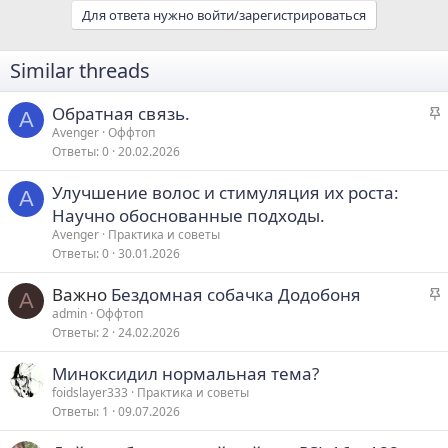
Для ответа нужно войти/зарегистрироваться
Similar threads
З
Обратная связь.
A
а
Avenger
Оффтоп
Ответы
0
20.02.2026
к
р
Улучшение волос и стимуляция их роста:
е
A
Научно обоснованные подходы.
п
Avenger
Практика и советы
л
Ответы
0
30.01.2026
е
З
Важно
Бездомная собачка Додобоня
A
о
а
admin
Оффтоп
Ответы
2
24.02.2026
к
р
Миноксидил нормальная тема?
е
foidslayer333
Практика и советы
п
Ответы
1
09.07.2026
л
е