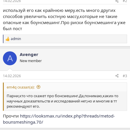
14.02.2026
#2
используй его как крайнюю меру.есть много других
способов увеличить костную массу,которые не такие
опасные как боунсмешинг.Про риски боунсмешинга уже
был пост
admin
Р
е
а
Avenger
к
A
ц
New member
и
и
:
14.02.2026
#3
em4q сказал(а):
Парни,кто что скажет про бонсмешинг.Да,понимаю,каких-то
научных доказательств и исследований нет,но и многие в тт
рекомендуют его.
Прочти
https://looksmax.ru/index.php?threads/metod-
bounsmeshinga.70/