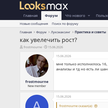
Главная
Форум
Что нового
Польз
Новые сообщения
Поиск по форуму
Главная
Форум
Луксмаксинг
Практика и советы
как увелечить рост?
А
Д
frostmourne
15.06.2026
в
а
т
т
15.06.2026
о
а
мне только исполнилось 16, 
р
н
т
а
анализы и тд но есть ли ша
е
ч
м
а
frostmourne
ы
л
а
New member
15.06.2026
A
frostmourne сказал(а):