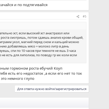
качайся и по подтягивайся
#5
ельно эст, если высокий эст анастразол или
ы роста смотришь, потом сдаешь анализ крови общий,
лиграмм укол, магний перед сном и кальций можно
танию добавляешь мясо + молоко литр в день
уешь, спи по 10 часов при темноте не ешь 3 часа
не есть для липолиза, по поводу гр мк коли если
енным гормоном роста ебучий Коуп
бя есть его недостаток ,а если его нет то ток
 это немного глупо
Для ответа нужно войти/зарегистрироваться