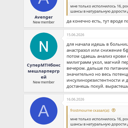
мне только исполнилось 16, рос
шансы в натуральную дорости 
Avenger
да конечно есть, тут вроде п
New member
15.06.2026
для начала идешь в больниц
анастразол или снижение бф
потом сдаешь анализ крови 
милиграмм укол, магний пер
СуперМТНбонс
вечером. дальше по питанию
мешларпергр
значительно но весь потенци
ей
инсулинорезистентности и дл
New member
достанешь похуй. вырастешь
16.06.2026
A
frostmourne сказал(а):
мне только исполнилось 16, рос
шансы в натуральную дорости 