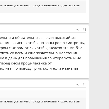
и позьмусь за него то сдам анализы и тд но есть ли
#3
ьно и обязательно эст, если высокий эст
сканишь кисть хотябы на зоны роста смотришь,
ом с жиром от 5к хотябы, железо 100мг, б12
упить со всем и еще желательно мелатонин
ка в день для повышения гр мтора хоть и не
 перед сном профилактика от
олиза, по поводу гр мк коли если назначат
#4
и позьмусь за него то сдам анализы и тд но есть ли