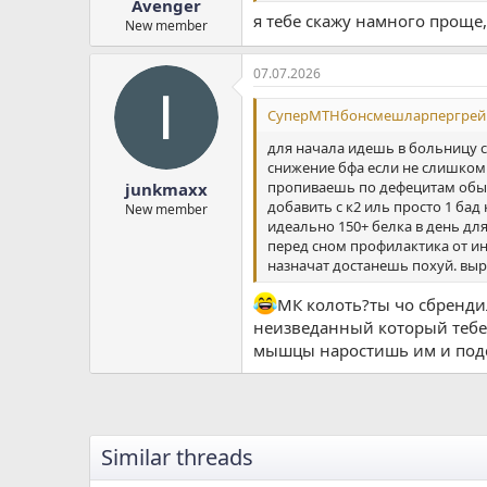
Avenger
я тебе скажу намного проще,
New member
07.07.2026
СуперМТНбонсмешларпергрей с
для начала идешь в больницу с
снижение бфа если не слишком 
пропиваешь по дефецитам обычн
junkmaxx
добавить с к2 иль просто 1 ба
New member
идеально 150+ белка в день для
перед сном профилактика от ин
назначат достанешь похуй. вы
МК колоть?ты чо сбренди
неизведанный который тебе то
мышцы наростишь им и подсу
Similar threads