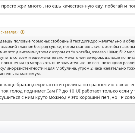
 просто жри много , но ешь качественную еду, побегай и по
казал(а):
даешь половые гормоны: свободный тест дигидро желательно и обязат
высокий главное без рад сушки, потом сканишь кисть хотябы на зон
о это: д витамин утром с жиром от 5к хотябы, железо 100мг, б12 ми
д купить со всем и еще желательно мелатонин вечером. дальше по пи
 повышения гр мтора хоть и не значительно но весь потенциал реализ
сулинорезистентности и для глобулина, утром 2 часа желательно тоже 
растешь на максимум.
л ваще братан,секретаггоги грелина по сравнению с экзог
к голод поднимет.Сам ГР до 10 UI работает только если у те
шиться с ним круто можно,ГР это хороший пеп ,но ГР соло