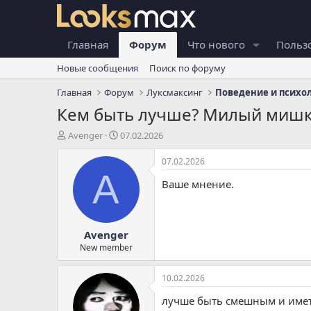
Главная
Форум
Что нового
Польз
Новые сообщения
Поиск по форуму
Главная
Форум
Луксмаксинг
Поведение и психо
Кем быть лучше? Милый мишка
А
Д
Avenger
07.02.2026
в
а
т
т
07.02.2026
о
а
A
Ваше мнение.
р
н
т
а
е
ч
м
а
Avenger
ы
л
а
New member
10.02.2026
лучше быть смешным и име