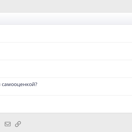
й самооценкой?
lr
WhatsApp
Электронная почта
Ссылка