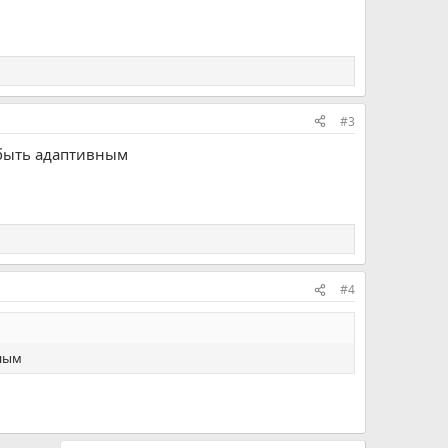
#3
о быть адаптивным
#4
вным