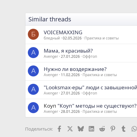
Similar threads
VOICEMAXXING
Б
бледный
02.05.2026
Практика и советы
Мама, я красивый?
A
Avenger
27.01.2026
Оффтоп
Нужно ли воздержание?
A
Avenger
11.02.2026
Практика и советы
"Looksmax-еры" люди с завышенно
A
Avenger
27.01.2026
Оффтоп
Коуп
"Коуп" методы не существуют?
A
Avenger
28.01.2026
Практика и советы
Facebook
X
Bluesky
LinkedIn
Reddit
Pinterest
Tumb
Поделиться: