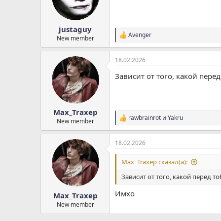
justaguy
Avenger
Р
New member
е
а
18.02.2026
к
ц
Зависит от того, какой пере
и
и
:
Max_Traxep
rawbrainrot
и
Yakru
Р
New member
е
а
18.02.2026
к
ц
и
Max_Traxep сказал(а):
и
:
Зависит от того, какой перед т
Имхо
Max_Traxep
New member