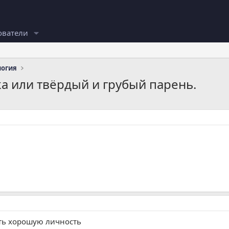
ователи
логия
 или твёрдый и грубый парень.
ть хорошую личность