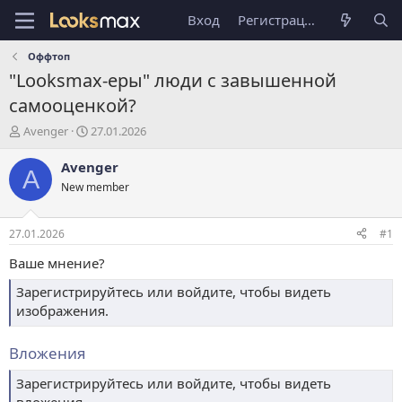
Вход
Регистрация
Оффтоп
"Looksmax-еры" люди с завышенной
самооценкой?
А
Д
Avenger
27.01.2026
в
а
т
т
Avenger
A
о
а
New member
р
н
т
а
е
ч
27.01.2026
#1
м
а
ы
л
Ваше мнение?
а
Зарегистрируйтесь или войдите, чтобы видеть
изображения.
Вложения
Зарегистрируйтесь или войдите, чтобы видеть
вложения.