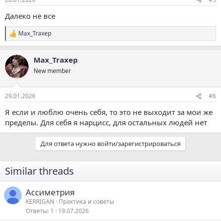
Далеко не все
Max_Traxep
Р
е
а
Max_Traxep
к
ц
New member
и
и
:
29.01.2026
#6
Я если и люблю очень себя, то это не выходит за мои же
пределы. Для себя я нарцисс, для остальных людей нет
Для ответа нужно войти/зарегистрироваться
Similar threads
Ассиметрия
KERRIGAN
Практика и советы
Ответы
1
19.07.2026