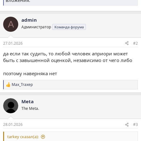
admin
A
Администратор
Команда форума
27.01.2026
#2
да если так судить, то любой человек априори может
быть с завышенной оценкой, независимо от чего либо
поэтому наверняка нет
Max_Traxep
Р
е
а
Meta
к
ц
The Meta.
и
и
:
28.01.2026
#3
tarkey сказал(а):