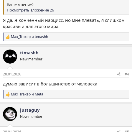
Ваше мнение?
Посмотреть вложение 26
Я да. Я конченный нарцисс, но мне плевать, я слишком
красивый для этого мира.
Max_Traxep
и
timashh
Р
е
а
timashh
к
ц
New member
и
и
:
28.01.2026
#4
думаю зависит в большинстве от человека
Max_Traxep
и
Meta
Р
е
а
justaguy
к
ц
New member
и
и
:
28.01.2026
#5