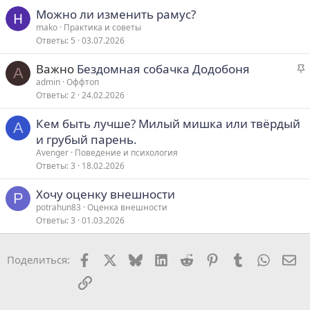
Можно ли изменить рамус?
mako
Практика и советы
Ответы
5
03.07.2026
З
Важно
Бездомная собачка Додобоня
A
а
admin
Оффтоп
Ответы
2
24.02.2026
к
р
Кем быть лучше? Милый мишка или твёрдый
е
A
и грубый парень.
п
Avenger
Поведение и психология
л
Ответы
3
18.02.2026
е
Хочу оценку внешности
P
о
potrahun83
Оценка внешности
Ответы
3
01.03.2026
Facebook
X
Bluesky
LinkedIn
Reddit
Pinterest
Tumblr
WhatsA
Эл
Поделиться:
Ссылка