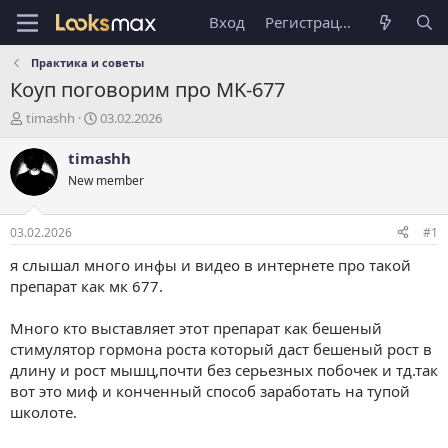
Вход
Регистрация
Практика и советы
Коуп
поговорим про MK-677
А
Д
timashh
03.02.2026
в
а
т
т
timashh
о
а
New member
р
н
т
а
е
ч
03.02.2026
#1
м
а
ы
л
я слышал много инфы и видео в интернете про такой
а
препарат как мк 677.
Много кто выставляет этот препарат как бешеный
стимулятор гормона роста который даст бешеный рост в
длину и рост мышц,почти без серьезных побочек и тд.так
вот это миф и конченный способ заработать на тупой
школоте.