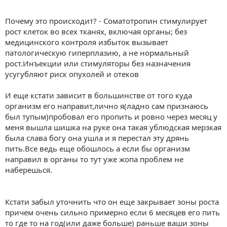
Почему это происходит? - Соматотропин стимулирует
рост клеток во всех тканях, включая органы; без
медицинского контроля избыток вызывает
патологическую гиперплазию, а не нормальный
рост.Инъекции или стимуляторы без назначения
усугубляют риск опухолей и отеков
И еще кстати зависит в большинстве от того куда
организм его направит,лично я(ладно сам признаюсь
был тупым)пробовал его пропить и ровно через месяц у
меня вышла шишка на руке она такая ублюдская мерзкая
была слава богу она ушла и я перестал эту дрянь
пить.Все ведь еще обошлось а если бы организм
направил в органы то тут уже жопа проблем не
наберешься.
Кстати забыл уточнить что он еще закрывает зоны роста
причем очень сильно примерно если 6 месяцев его пить
то где то на год(или даже больше) раньше ваши зоны