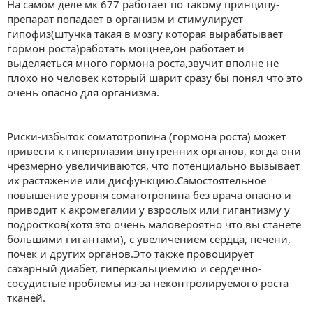
На самом деле мк 677 работает по такому принципу-
препарат попадает в организм и стимулирует
гипофиз(штучка такая в мозгу которая вырабатывает
гормон роста)работать мощнее,он работает и
выделяеться много гормона роста,звучит вполне не
плохо но человек который шарит сразу бы понял что это
очень опасно для организма.
Риски-избыток соматотропина (гормона роста) может
привести к гиперплазии внутренних органов, когда они
чрезмерно увеличиваются, что потенциально вызывает
их растяжение или дисфункцию.Самостоятельное
повышение уровня соматотропина без врача опасно и
приводит к акромегалии у взрослых или гигантизму у
подростков(хотя это очень маловероятно что вы станете
большими гигантами), с увеличением сердца, печени,
почек и других органов.Это также провоцирует
сахарный диабет, гиперкальциемию и сердечно-
сосудистые проблемы из-за неконтролируемого роста
тканей.