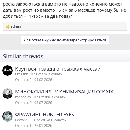
роста закроються а вам это не надо,оно конечно может
дать вам рост но вместо +5 см за 6 месяцев почему бы не
добиться +11-15см за два года)?
admin
Р
е
а
Для ответа нужно войти/зарегистрироваться
к
ц
и
Similar threads
и
:
Коуп
вся правда о прыжках массаи
timashh
Практика и советы
Ответы
2
04.02.2026
МИНОКСИДИЛ. МИНИМИЗАЦИЯ ОТКАТА.
mongolov
Практика и советы
Ответы
0
08.07.2026
ФРАУДИНГ HUNTER EYES
EdwardCL
Практика и советы
Ответы
1
27.01.2026