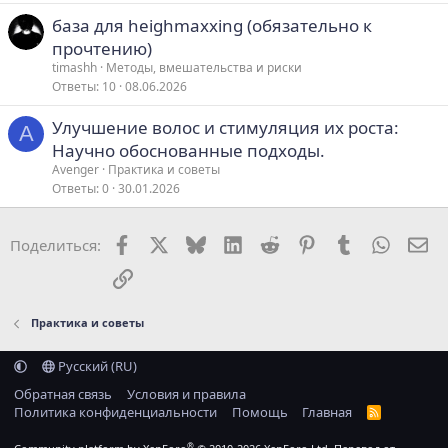
база для heighmaxxing (обязательно к
прочтению)
timashh
Методы, вмешательства и риски
Ответы
10
08.06.2026
Улучшение волос и стимуляция их роста:
A
Научно обоснованные подходы.
Avenger
Практика и советы
Ответы
0
30.01.2026
Facebook
X
Bluesky
LinkedIn
Reddit
Pinterest
Tumblr
WhatsA
Эл
Поделиться:
Ссылка
Практика и советы
Русский (RU)
Обратная связь
Условия и правила
Политика конфиденциальности
Помощь
Главная
R
S
S
®