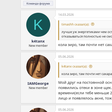
Команда форума
14.03.2026
K
timashh сказал(а):
лучше уж энергетиками чем ост
отказываться полностью не см
k4tanx
кола зиро, там почти нет с
New member
05.06.2026
k4tanx сказал(а):
кола зиро, там почти нет саха
Мой друг на постоянной осно
IAMGeorge
появились отеки в зоне щек.
New member
времени(если тебе меньше 21
лицо и появлялось акне, тож
05.06.2026