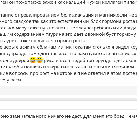
аген он тоже также важен как кальций,нужен коллаген типа
итание с превалированием белка,кальция и магния,если не 
 много сладкое так как это естественный блок гормона роста
только меру тоже нужно знать не злоупотреблять ими,когда
ьшим содержанием таурина это дает двойной буст гормону
 таурин тоже повышает гормон роста.
е верьте всяким ебланам из тик тока,там столько я видел к
ранье,правды там единицы,все что вам нужно это питание с
етоды дверей
риса и всей подобной ерунды для лохов 
атит чтобы попасть в закрытые тг каналы с этими методами.
якие вопросы про рост на которые я не ответил в этом пос
вечу всем
оно замечательного ничего не даст. Для меня это бред. Тем