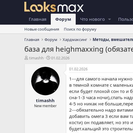
Главная
Форум
Что нового
Польз
Новые сообщения
Поиск по форуму
Главная
Форум
Хардмаксинг
Методы, вмешатель
база для heighmaxxing (обяза
А
Д
timashh
01.02.2026
в
а
т
т
01.02.2026
о
а
1---для самого начала нужно
р
н
т
а
в темной комнате с маленьк
е
ч
если будет плохой сон то и 
м
а
сна-1-3 часа ночи),спать н
timashh
ы
л
4-5 но никак не больше,пере
а
New member
2---обязательно надо витам
добавить омега 3 если вам т
кости) он подавляет, но это
будет.кальций это строитель