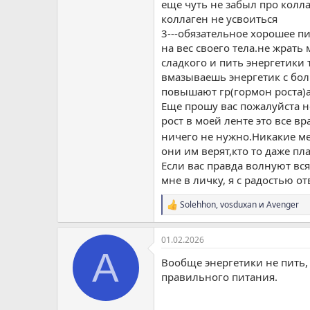
еще чуть не забыл про колл
коллаген не усвоиться
3---обязательное хорошее п
на вес своего тела.не жрать
сладкого и пить энергетики 
вмазываешь энергетик с бол
повышают гр(гормон роста)а
Еще прошу вас пожалуйста н
рост в моей ленте это все в
ничего не нужно.Никакие м
они им верят,кто то даже пл
Если вас правда волнуют вс
мне в личку, я с радостью от
Solehhon
,
vosduxan
и
Avenger
Р
е
а
01.02.2026
к
A
ц
Вообще энергетики не пить, 
и
и
правильного питания.
: