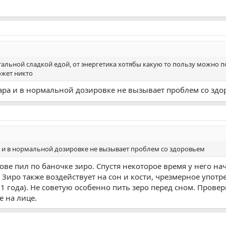
альной сладкой едой, от энергетика хотябы какую то пользу можно п
ожет никто
ахара и в нормальной дозировке не вызывает проблем со зд
ра и в нормальной дозировке не вызывает проблем со здоровьем
ве пил по баночке зиро. Спустя некоторое время у него нач
 Зиро также воздействует на сон и кости, чрезмерное упот
 года). Не советую особенно пить зеро перед сном. Провери
е на лице.