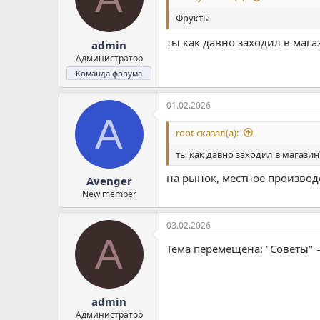
Фрукты
ты как давно заходил в мага
admin
Администратор
Команда форума
01.02.2026
A
root сказал(а):
ты как давно заходил в магазин
на рынок, местное производ
Avenger
New member
03.02.2026
A
Тема перемещена: "Советы" 
admin
Администратор