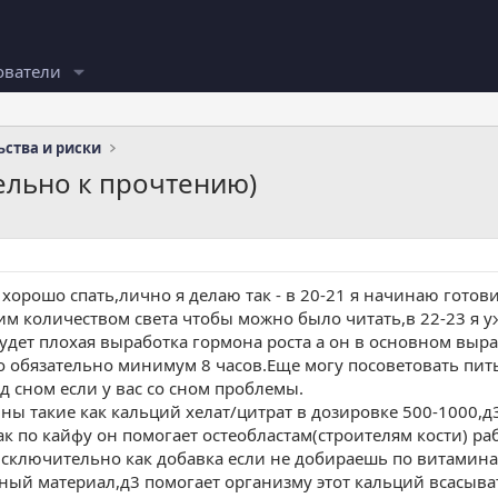
ователи
ства и риски
тельно к прочтению)
 хорошо спать,лично я делаю так - в 20-21 я начинаю гото
им количеством света чтобы можно было читать,в 22-23 я уж
будет плохая выработка гормона роста а он в основном выр
адо обязательно минимум 8 часов.Еще могу посоветовать пит
д сном если у вас со сном проблемы.
ины такие как кальций хелат/цитрат в дозировке 500-1000,
ак по кайфу он помогает остеобластам(строителям кости) р
 исключительно как добавка если не добираешь по витамина
ный материал,д3 помогает организму этот кальций всасыват