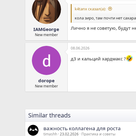
k4tanx сказал(а):
кола зиро, там почти нет саха
Лично я не советую, будут 
IAMGeorge
New member
08.06.2026
д3 и кальций хардмакс ?
dorope
New member
Similar threads
важность коллагена для роста
timashh
23.02.2026
Практика и советы