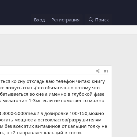
Вход
Регистрация
Поиск
#1
виться ко сну откладываю телефон читаю книгу
е ложусь спать(это обязательно потому что
абатываеться во сне а именно в глубокой фазе
ь мелатонин 1-3мг если не помогает то можно
д3 3000-5000me,к2 в дозировке 100-150,можно
аботать мощнее а остеокластов(разрушителям
м без всех этих витаминов от кальция толку не
ь, а к2 направляет кальций в кости.