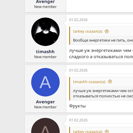
Avenger
New member
01.02.2026
tarkey сказал(а):
Вообще энергетики не пить, он
лучше уж энергетиками чем 
timashh
сладкого а отказываться по
New member
01.02.2026
A
timashh сказал(а):
лучше уж энергетиками чем ост
отказываться полностью не см
Avenger
Фрукты
New member
01.02.2026
A
tarkey сказал(а):