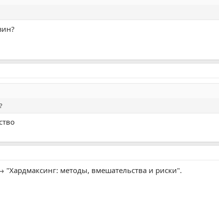
зин?
?
ство
→ "Хардмаксинг: методы, вмешательства и риски".