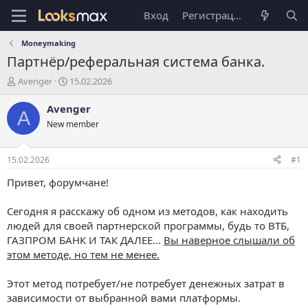
Вход
Регистрация
Moneymaking
Партнёр/реферальная система банка.
А
Д
Avenger
15.02.2026
в
а
т
т
Avenger
A
о
а
New member
р
н
т
а
е
ч
15.02.2026
#1
м
а
ы
л
Привет, форумчане!
а
Сегодня я расскажу об одном из методов, как находить
людей для своей партнерской программы, будь то ВТБ,
ГАЗПРОМ БАНК И ТАК ДАЛЕЕ...
Вы наверное слышали об
этом методе, но тем не менее.
Этот метод потребует/не потребует денежных затрат в
зависимости от выбранной вами платформы.