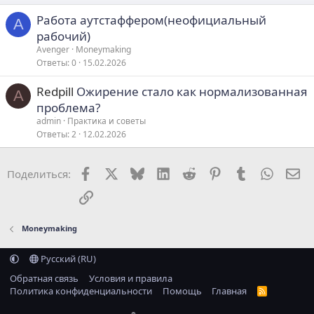
Работа аутстаффером(неофициальный
A
рабочий)
Avenger
Moneymaking
Ответы
0
15.02.2026
Redpill
Ожирение стало как нормализованная
A
проблема?
admin
Практика и советы
Ответы
2
12.02.2026
Facebook
X
Bluesky
LinkedIn
Reddit
Pinterest
Tumblr
WhatsA
Эл
Поделиться:
Ссылка
Moneymaking
Русский (RU)
Обратная связь
Условия и правила
Политика конфиденциальности
Помощь
Главная
R
S
S