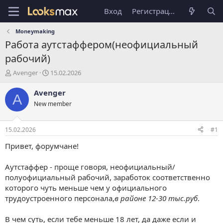
Вход
Регистрация
Moneymaking
Работа аутстаффером(неофициальный
рабочий)
А
Д
Avenger
15.02.2026
в
а
т
т
Avenger
A
о
а
New member
р
н
т
а
е
ч
15.02.2026
#1
м
а
ы
л
Привет, форумчане!
а
Аутстаффер - проще говоря, неофициальный/
полуофициальный рабочий, заработок соответственно
которого чуть меньше чем у официального
трудоустроенного персонала,
в районе 12-30 тыс.руб
.
В чем суть, если тебе меньше 18 лет, да даже если и