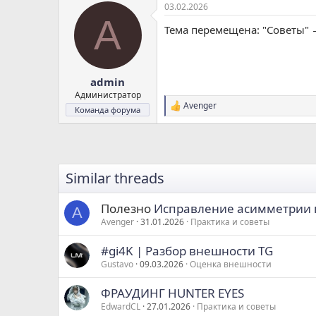
03.02.2026
к
A
ц
Тема перемещена: "Советы" 
и
и
:
admin
Администратор
Avenger
Р
Команда форума
е
а
к
ц
и
Similar threads
и
:
Полезно
Исправление асимметрии гл
A
Avenger
31.01.2026
Практика и советы
#gi4K | Разбор внешности TG
Gustavo
09.03.2026
Оценка внешности
ФРАУДИНГ HUNTER EYES
EdwardCL
27.01.2026
Практика и советы