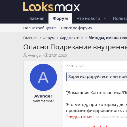
Главная
Форум
Что нового
Польз
Новые сообщения
Поиск по форуму
Главная
Форум
Хардмаксинг
Методы, вмешатель
Опасно
Подрезание внутренних
А
Д
Avenger
27.01.2026
в
а
т
т
27.01.2026
о
а
A
р
н
Зарегистрируйтесь или вой
т
а
е
ч
м
а
"Домашняя Кантопластика/По
Avenger
ы
л
а
New member
Это метод, при котором для 
продизинфицированного: ле
*
недостатки
- возможное за