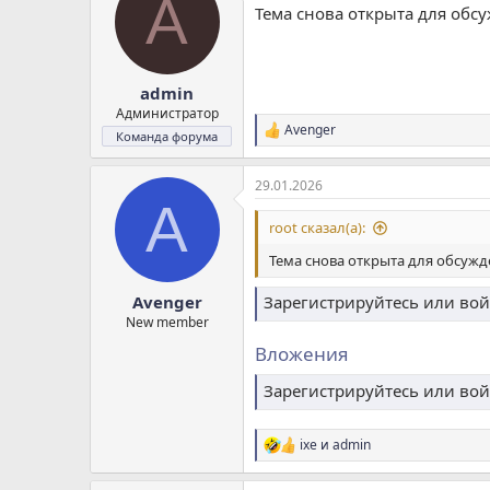
A
Тема снова открыта для обс
admin
Администратор
Avenger
Р
Команда форума
е
а
29.01.2026
к
A
ц
и
root сказал(а):
и
:
Тема снова открыта для обсужд
Avenger
Зарегистрируйтесь или вой
New member
Вложения
Зарегистрируйтесь или вой
ixe
и
admin
Р
е
а