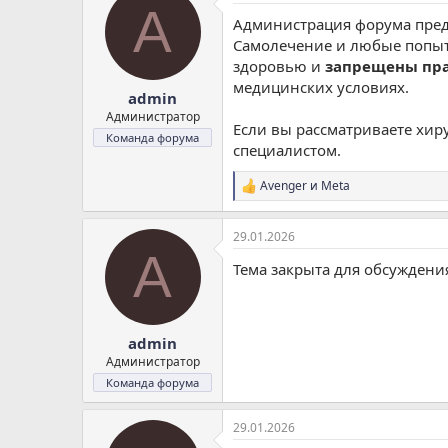
A
ц
Администрация форума преду
и
и
Самолечение и любые попытк
:
здоровью и
запрещены пр
медицинских условиях.
admin
Администратор
Если вы рассматриваете хи
Команда форума
специалистом.
Avenger
и
Meta
Р
е
а
29.01.2026
к
A
ц
Тема закрыта для обсуждени
и
и
:
admin
Администратор
Команда форума
29.01.2026