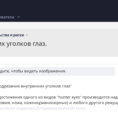
ователи
ства и риски
 уголков глаз.
дите, чтобы видеть изображения.
дрезание внутренних уголков глаз"
достижения одного из видов "hunter eyes" производится на
звия, ножа, ножниц(маникюрных) и любого другого режущ
растание подрезаной/травмированной кожи.