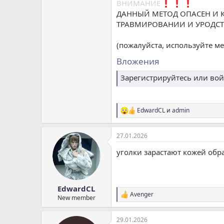
ВНИМАНИЕ
ДАННЫЙ МЕТОД ОПАСЕН И 
ТРАВМИРОВАНИИ И УРОДСТ
(пожалуйста, используйте м
Вложения
Зарегистрируйтесь или вой
EdwardCL
и
admin
Р
е
а
27.01.2026
к
ц
уголки зарастают кожей обра
и
и
:
EdwardCL
Avenger
Р
New member
е
а
29.01.2026
к