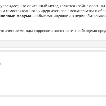
преждает, что описанный метод является крайне опасным 
и самостоятельного хирургического вмешательства в обла
авилами форума
. Любые манипуляции в периорбитальной
рургические методы коррекции внешности, необходимо пре
я.