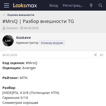
Вход
Регистрация
Оценка внешности
#MrsQ | Разбор внешности TG
А
Д
Gustavo
06.03.2026
в
а
т
т
Gustavo
о
а
Администратор
Команда форума
р
н
т
а
е
ч
06.03.2026
#1
м
а
ы
л
Код оценки:
#MrsQ
а
Оценщик:
Avenger
Рейтинг:
MTN
Разбор:
[HIDE]PSL 4.0/8 (Потенциал HTN)
Гармония 5/10
Симметрия хорошая