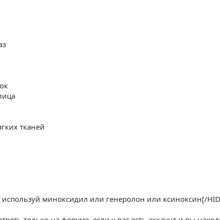
аз
док
лица
ягких тканей
ей используй миноксидил или генеролон или ксиноксин[/HID
еть только на форуме, если у вас есть аккаунт и вы наход