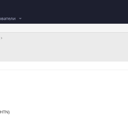
ователи
 HTN)