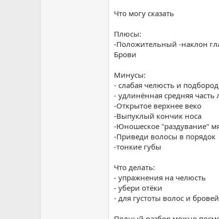
Что могу сказать
Плюсы:
-Положительный -наклон гл
Брови
Минусы:
- слабая челюсть и подборо
- удлинённая средняя часть 
-Открытое верхнее веко
-Выпуклый кончик носа
-Юношеское "раздувание" м
-Приведи волосы в порядок
-тонкие губы
Что делать:
- упражнения на челюсть
- убери отёки
- для густоты волос и бров
Полный разбор можно посмотр