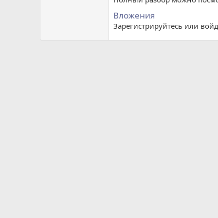
Вложения
Зарегистрируйтесь или войд
Similar threads
#64TD | Разбор внешности TG
Gustavo
03.03.2026
Оценка внешности
#O0lz | Разбор внешности TG
Gustavo
03.03.2026
Оценка внешности
#S7vC | Разбор внешности TG
Gustavo
08.03.2026
Оценка внешности
#yrJ_ | Разбор внешности TG
Gustavo
03.03.2026
Оценка внешности
#hr4S | Разбор внешности TG