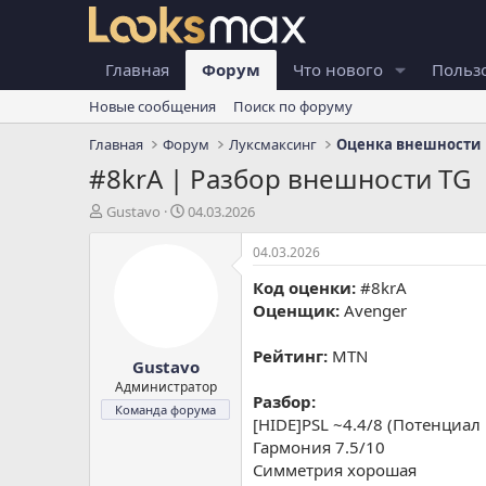
Главная
Форум
Что нового
Польз
Новые сообщения
Поиск по форуму
Главная
Форум
Луксмаксинг
Оценка внешности
#8krA | Разбор внешности TG
А
Д
Gustavo
04.03.2026
в
а
т
т
04.03.2026
о
а
Код оценки:
#8krA
р
н
т
а
Оценщик:
Avenger
е
ч
м
а
Рейтинг:
MTN
Gustavo
ы
л
а
Администратор
Разбор:
Команда форума
[HIDE]PSL ~4.4/8 (Потенциал
Гармония 7.5/10
Симметрия хорошая