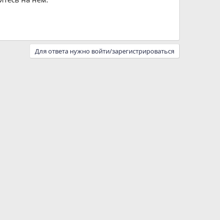
Для ответа нужно войти/зарегистрироваться
Ответы
0
03.03.2026
Просмотры
108
Gustavo
Ответы
1
03.03.2026
A
Просмотры
113
Avenger
Ответы
3
08.03.2026
A
Просмотры
226
Avenger
Ответы
0
03.03.2026
Просмотры
96
Gustavo
Ответы
3
11.03.2026