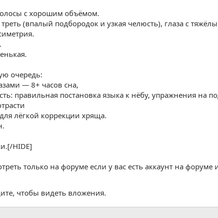
волосы с хорошим объёмом.
 треть (впалый подбородок и узкая челюсть), глаза с тяжёл
симетрия.
.
енькая.
ую очередь:
азами — 8+ часов сна,
сть: правильная постановка языка к нёбу, упражнения на п
отрасти
ь для лёгкой коррекции хряща.
н.
и.[/HIDE]
реть только на форуме если у вас есть аккаунт на форуме и
ите, чтобы видеть вложения.