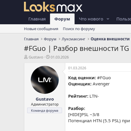
Главная
Форум
Что нового
Польз
Новые сообщения
Поиск по форуму
Главная
Форум
Луксмаксинг
Оценка внешности
#FGuo | Разбор внешности TG
А
Д
Gustavo
01.03.2026
в
а
т
т
01.03.2026
о
а
Код оценки:
#FGuo
р
н
т
а
Оценщик:
Avenger
е
ч
м
а
Рейтинг:
LTN-
Gustavo
ы
л
а
Администратор
Разбор:
Команда форума
[HIDE]PSL ~3/8
Потенциал HTN (5.5 PSL) пр