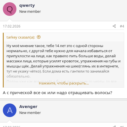
а
qwerty
к
Q
ц
New member
и
и
:
17.02.2026
#4
tarkey сказал(а):
Ну моё мнение такое, тебе 14 лет это с одной стороны
нормально, с другой тебе нужно для начала избавиться от
припухлости на лице, как правило пить больше воды, делай
массажи лица, которые усилят кровоток, упражнения на губы и
мышцы щёк. Делай упражнения на шею(глянь их в интернете,
тут не укажу чётко). Если дома есть гантели то занимайся
обязательно.
Потом уже как все спадёт и будут виды какие то черты, то все
Нажмите, чтобы раскрыть...
остальное.
Еще ситуация с твоей кожей, глянь пос
А с прической все ок или надо отращивать волосы?
tarkey сказал(а):
Avenger
A
Не кури, не пей и так далее, питайся правильно, сладкого
New member
ешь поменьше.
Нажмите, чтобы раскрыть...