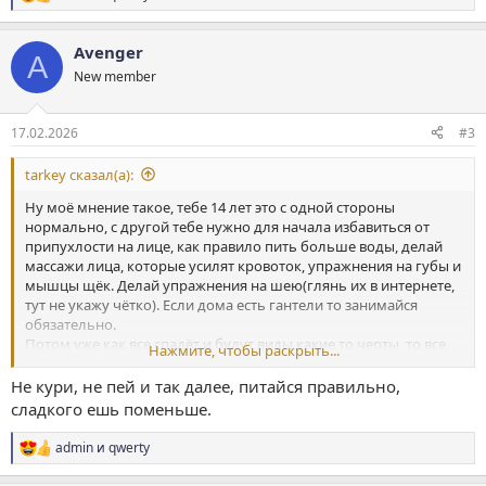
Р
е
а
Avenger
к
A
ц
New member
и
и
:
17.02.2026
#3
tarkey сказал(а):
Ну моё мнение такое, тебе 14 лет это с одной стороны
нормально, с другой тебе нужно для начала избавиться от
припухлости на лице, как правило пить больше воды, делай
массажи лица, которые усилят кровоток, упражнения на губы и
мышцы щёк. Делай упражнения на шею(глянь их в интернете,
тут не укажу чётко). Если дома есть гантели то занимайся
обязательно.
Потом уже как все спадёт и будут виды какие то черты, то все
Нажмите, чтобы раскрыть...
остальное.
Еще ситуация с твоей кожей, глянь посты в нашем форуме, там
Не кури, не пей и так далее, питайся правильно,
есть уход и так далее. Если есть возможность, помой руки
сладкого ешь поменьше.
хорошо с лицом и подави возможные прыщи чуть чуть.
admin
и
qwerty
Р
е