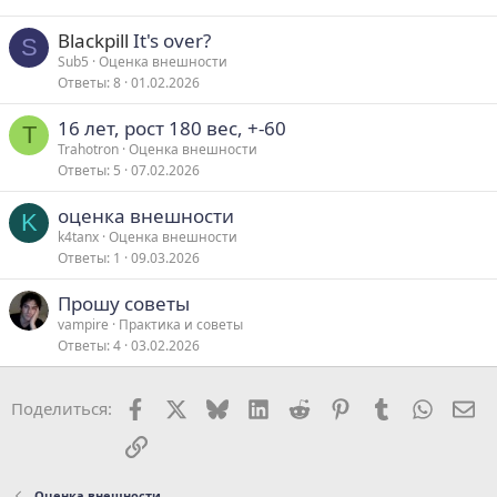
Blackpill
It's over?
S
Sub5
Оценка внешности
Ответы
8
01.02.2026
16 лет, рост 180 вес, +-60
T
Trahotron
Оценка внешности
Ответы
5
07.02.2026
оценка внешности
K
k4tanx
Оценка внешности
Ответы
1
09.03.2026
Прошу советы
vampire
Практика и советы
Ответы
4
03.02.2026
Facebook
X
Bluesky
LinkedIn
Reddit
Pinterest
Tumblr
WhatsA
Эл
Поделиться:
Ссылка
Оценка внешности