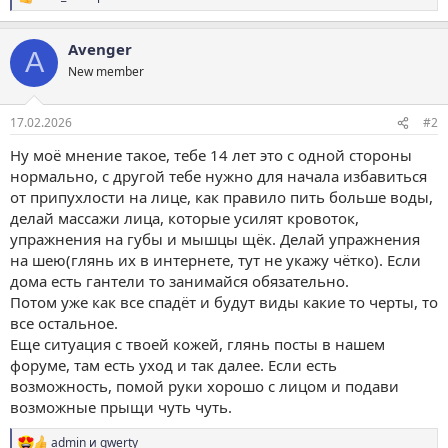
Р
е
а
Avenger
к
A
ц
New member
и
и
:
17.02.2026
#2
Ну моё мнение такое, тебе 14 лет это с одной стороны
нормально, с другой тебе нужно для начала избавиться
от припухлости на лице, как правило пить больше воды,
делай массажи лица, которые усилят кровоток,
упражнения на губы и мышцы щёк. Делай упражнения
на шею(глянь их в интернете, тут не укажу чётко). Если
дома есть гантели то занимайся обязательно.
Потом уже как все спадёт и будут виды какие то черты, то
все остальное.
Еще ситуация с твоей кожей, глянь посты в нашем
форуме, там есть уход и так далее. Если есть
возможность, помой руки хорошо с лицом и подави
возможные прыщи чуть чуть.
admin
и
qwerty