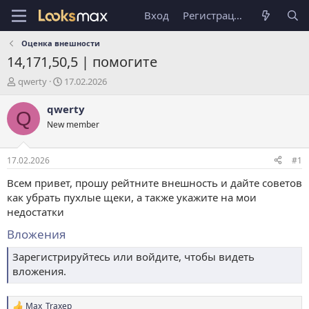
Вход
Регистрация
Оценка внешности
14,171,50,5 | помогите
А
Д
qwerty
17.02.2026
в
а
т
т
qwerty
Q
о
а
New member
р
н
т
а
е
ч
17.02.2026
#1
м
а
ы
л
Всем привет, прошу рейтните внешность и дайте советов
а
как убрать пухлые щеки, а также укажите на мои
недостатки
Вложения
Зарегистрируйтесь или войдите, чтобы видеть
вложения.
Max_Traxep