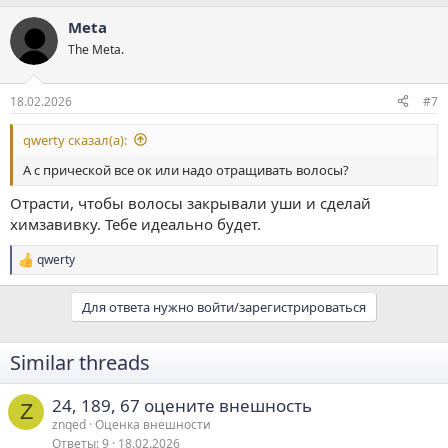
а
Meta
к
ц
The Meta.
и
и
:
18.02.2026
#7
qwerty сказал(а):
А с прической все ок или надо отращивать волосы?
Отрасти, чтобы волосы закрывали уши и сделай
химзавивку. Тебе идеально будет.
qwerty
Р
е
а
Для ответа нужно войти/зарегистрироваться
к
ц
и
Similar threads
и
:
24, 189, 67 оцените внешность
Z
znqed
Оценка внешности
Ответы
9
18.02.2026