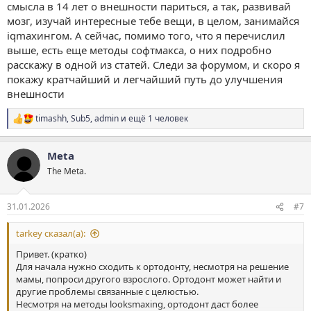
смысла в 14 лет о внешности париться, а так, развивай
мозг, изучай интересные тебе вещи, в целом, занимайся
iqmaxингом. А сейчас, помимо того, что я перечислил
выше, есть еще методы софтмакса, о них подробно
расскажу в одной из статей. Следи за форумом, и скоро я
покажу кратчайший и легчайший путь до улучшения
внешности
timashh
,
Sub5
,
admin
и ещё 1 человек
Р
е
а
Meta
к
ц
The Meta.
и
и
:
31.01.2026
#7
tarkey сказал(а):
Привет. (кратко)
Для начала нужно сходить к ортодонту, несмотря на решение
мамы, попроси другого взрослого. Ортодонт может найти и
другие проблемы связанные с целюстью.
Несмотря на методы looksmaxing, ортодонт даст более