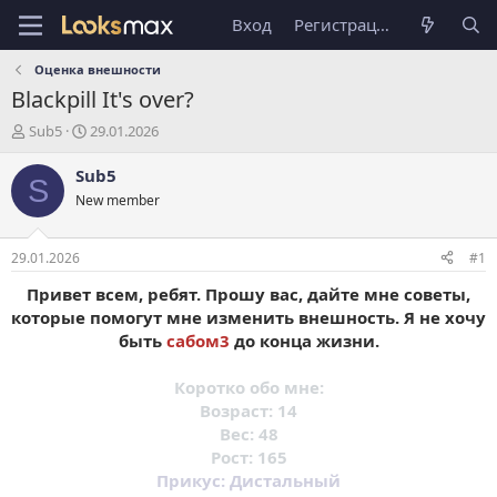
Вход
Регистрация
Оценка внешности
Blackpill
It's over?
А
Д
Sub5
29.01.2026
в
а
т
т
Sub5
S
о
а
New member
р
н
т
а
е
ч
29.01.2026
#1
м
а
ы
л
Привет всем, ребят. Прошу вас, дайте мне советы,
а
которые помогут мне изменить внешность. Я не хочу
быть
сабом3
до конца жизни.
Коротко обо мне:
Возраст: 14
Вес: 48
Рост: 165
Прикус: Дистальный