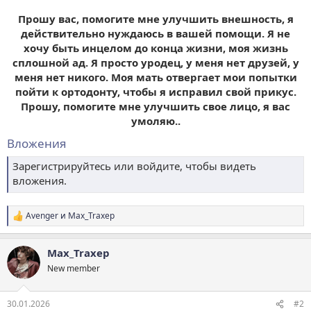
Прошу вас, помогите мне улучшить внешность, я
действительно нуждаюсь в вашей помощи. Я не
хочу быть инцелом до конца жизни, моя жизнь
сплошной ад. Я просто уродец, у меня нет друзей, у
меня нет никого. Моя мать отвергает мои попытки
пойти к ортодонту, чтобы я исправил свой прикус.
Прошу, помогите мне улучшить свое лицо, я вас
умоляю..
Вложения
Зарегистрируйтесь или войдите, чтобы видеть
вложения.
Avenger
и
Max_Traxep
Р
е
а
Max_Traxep
к
ц
New member
и
и
:
30.01.2026
#2