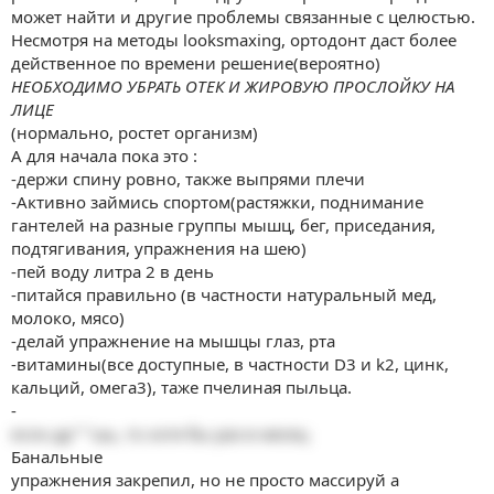
быть инцелом до конца жизни, моя жизнь сплошной ад. Я
может найти и другие проблемы связанные с целюстью.
просто уродец, у меня нет друзей, у меня нет никого. Моя
Несмотря на методы looksmaxing, ортодонт даст более
мать отвергает мои попытки пойти к ортодонту, чтобы я
действенное по времени решение(вероятно)
исправил свой прикус. Прошу, помогите мне улучшить
свое лицо, я вас умоляю..
НЕОБХОДИМО УБРАТЬ ОТЕК И ЖИРОВУЮ ПРОСЛОЙКУ НА
ЛИЦЕ
(нормально, ростет организм)
А для начала пока это :
-держи спину ровно, также выпрями плечи
-Активно займись спортом(растяжки, поднимание
гантелей на разные группы мышц, бег, приседания,
подтягивания, упражнения на шею)
-пей воду литра 2 в день
-питайся правильно (в частности натуральный мед,
молоко, мясо)
-делай упражнение на мышцы глаз, рта
-витамины(все доступные, в частности D3 и k2, цинк,
кальций, омега3), таже пчелиная пыльца.
-
если др"""шь, то хотя бы раз в месяц
Банальные
упражнения закрепил, но не просто массируй а