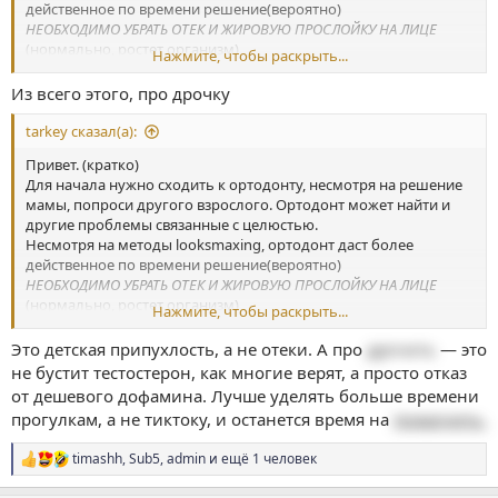
действенное по времени решение(вероятно)
НЕОБХОДИМО УБРАТЬ ОТЕК И ЖИРОВУЮ ПРОСЛОЙКУ НА ЛИЦЕ
(нормально, ростет организм)
Нажмите, чтобы раскрыть...
А для начала пока это :
-держи спину ровно, также выпрями плечи
Из всего этого, про дрочку
-Активно займись спортом(растяжки, поднимание гантелей на
разные группы мышц, бег, приседания, подтягивания,
tarkey сказал(а):
упражнения на шею)
Привет. (кратко)
-пей воду литра 2 в день
Для начала нужно сходить к ортодонту, несмотря на решение
-питайся правильно (в частности натуральный мед, молоко,
мамы, попроси другого взрослого. Ортодонт может найти и
мясо)
другие проблемы связанные с целюстью.
-делай упражнение на мышцы глаз, рта
Несмотря на методы looksmaxing, ортодонт даст более
-витамины(все доступные, в частности D3 и k2, цинк, кальций,
действенное по времени решение(вероятно)
омега3), таже пчелиная пыльца.
НЕОБХОДИМО УБРАТЬ ОТЕК И ЖИРОВУЮ ПРОСЛОЙКУ НА ЛИЦЕ
-
(нормально, ростет организм)
если др"""шь, то хотя бы раз в месяц
Нажмите, чтобы раскрыть...
А для начала пока это :
Банальные
-держи спину ровно, также выпрями плечи
Это детская припухлость, а не отеки. А про
дрочить
— это
упражнения закрепил, но не просто массируй а задействуй
-Активно займись спортом(растяжки, поднимание гантелей на
мыщцы, чтобы их чувствовал.
не бустит тестостерон, как многие верят, а просто отказ
разные группы мышц, бег, приседания, подтягивания,
Посмотри также как бы это не звучало ролики на ютуб/рутюб
от дешевого дофамина. Лучше уделять больше времени
упражнения на шею)
(упражнения на шею и вся остальная гимнастика и силовые)
прогулкам, а не тиктоку, и останется время на
подрочить.
-пей воду литра 2 в день
ТЕБЕ ПОДОЙДЕТ ВСЕ!
-питайся правильно (в частности натуральный мед, молоко,
timashh
,
Sub5
,
admin
и ещё 1 человек
мясо)
Р
ПОЖАЛУЙСТА, КТО ЧИТАЕТ, ЕСЛИ ЕСТЬ ЧТО ДОБАВИТЬ,
е
-делай упражнение на мышцы глаз, рта
ДОБАВЬТЕ ЧТО ТО ЕЩЁ НЕОБХОДИМОЕ ПО ВОЗМОЖНОСТИ!