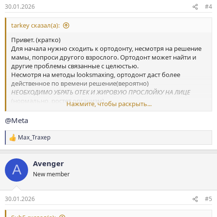
:
30.01.2026
#4
tarkey сказал(а):
Привет. (кратко)
Для начала нужно сходить к ортодонту, несмотря на решение
мамы, попроси другого взрослого. Ортодонт может найти и
другие проблемы связанные с целюстью.
Несмотря на методы looksmaxing, ортодонт даст более
действенное по времени решение(вероятно)
НЕОБХОДИМО УБРАТЬ ОТЕК И ЖИРОВУЮ ПРОСЛОЙКУ НА ЛИЦЕ
(нормально, ростет организм)
Нажмите, чтобы раскрыть...
А для начала пока это :
-держи спину ровно, также выпрями плечи
@Meta
-Активно займись спортом(растяжки, поднимание гантелей на
разные группы мышц, бег, приседания, подтягивания,
Max_Traxep
Р
упражнения на шею)
е
-пей воду литра 2 в день
а
-питайся правильно (в частности натуральный мед, молоко,
Avenger
к
A
мясо)
ц
New member
и
-делай упражнение на мышцы глаз, рта
и
-витамины(все доступные, в частности D3 и k2, цинк, кальций,
:
омега3), таже пчелиная пыльца.
30.01.2026
#5
-
если др"""шь, то хотя бы раз в месяц