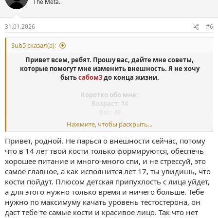
The Meta.
и
и
:
31.01.2026
#6
Sub5 сказал(а):
Привет всем, ребят. Прошу вас, дайте мне советы,
которые помогут мне изменить внешность. Я не хочу
быть
сабом3
до конца жизни.
Коротко обо мне:
Возраст: 14
Вес: 48
Рост: 165
Нажмите, чтобы раскрыть...
Прикус: Дистальный
Привет, родной. Не парься о внешности сейчас, потому
Прошу вас, помогите мне улучшить внешность, я
что в 14 лет твои кости только формируются, обеспечь
действительно нуждаюсь в вашей помощи. Я не хочу
хорошее питание и много-много спи, и не стрессуй, это
быть инцелом до конца жизни, моя жизнь сплошной ад. Я
самое главное, а как исполнится лет 17, ты увидишь, что
просто уродец, у меня нет друзей, у меня нет никого. Моя
кости пойдут. Плюсом детская припухлость с лица уйдет,
мать отвергает мои попытки пойти к ортодонту, чтобы я
а для этого нужно только время и ничего больше. Тебе
исправил свой прикус. Прошу, помогите мне улучшить
свое лицо, я вас умоляю..
нужно по максимуму качать уровень тестостерона, он
даст тебе те самые кости и красивое лицо. Так что нет