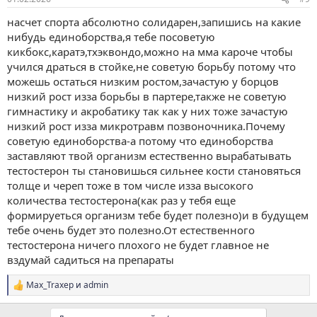
насчет спорта абсолютно солидарен,запишись на какие
нибудь единоборства,я тебе посоветую
кикбокс,каратэ,тхэквондо,можно на мма кароче чтобы
учился драться в стойке,не советую борьбу потому что
можешь остаться низким ростом,зачастую у борцов
низкий рост изза борьбы в партере,также не советую
гимнастику и акробатику так как у них тоже зачастую
низкий рост изза микротравм позвоночника.Почему
советую единоборства-а потому что единоборства
заставляют твой организм естественно вырабатывать
тестостерон ты становишься сильнее кости становяться
толще и череп тоже в том числе изза высокого
количества тестостерона(как раз у тебя еще
формируеться организм тебе будет полезно)и в будущем
тебе очень будет это полезно.От естественного
тестостерона ничего плохого не будет главное не
вздумай садиться на препараты
Max_Traxep
и
admin
Р
е
а