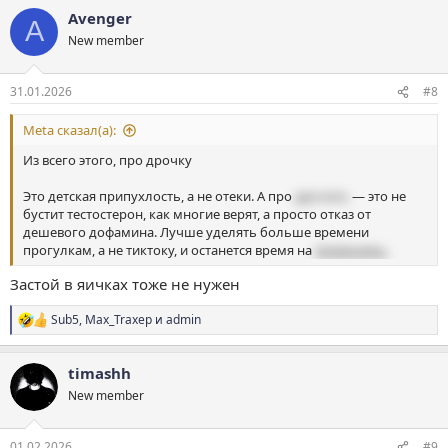
а
-витамины(все доступные, в частности D3 и k2, цинк, кальций,
Avenger
к
омега3), таже пчелиная пыльца.
A
ц
New member
-
и
если др"""шь, то хотя бы раз в месяц
и
Банальные
:
31.01.2026
#8
упражнения закрепил, но не просто массируй а задействуй
мыщцы, чтобы их чувствовал.
Meta сказал(а):
Посмотри также как бы это не звучало ролики на ютуб/рутюб
(упражнения на шею и вся остальная гимнастика и силовые)
Из всего этого, про дрочку
ТЕБЕ ПОДОЙДЕТ ВСЕ!
Это детская припухлость, а не отеки. А про
дрочить
— это не
ПОЖАЛУЙСТА, КТО ЧИТАЕТ, ЕСЛИ ЕСТЬ ЧТО ДОБАВИТЬ,
бустит тестостерон, как многие верят, а просто отказ от
ДОБАВЬТЕ ЧТО ТО ЕЩЁ НЕОБХОДИМОЕ ПО ВОЗМОЖНОСТИ!
дешевого дофамина. Лучше уделять больше времени
прогулкам, а не тиктоку, и останется время на
подрочить.
Застой в яичках тоже не нужен
Sub5
,
Max_Traxep
и
admin
Р
е
а
timashh
к
ц
New member
и
и
:
01.02.2026
#9