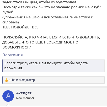
задействуй мыщцы, чтобы их чувствовал.
Посмотри также как бы это не звучало ролики на ютуб/
рутюб
(упражнения на шею и вся остальная гимнастика и
силовые)
ТЕБЕ ПОДОЙДЕТ ВСЕ!
ПОЖАЛУЙСТА, КТО ЧИТАЕТ, ЕСЛИ ЕСТЬ ЧТО ДОБАВИТЬ,
ДОБАВЬТЕ ЧТО ТО ЕЩЁ НЕОБХОДИМОЕ ПО
ВОЗМОЖНОСТИ!
Вложения
Зарегистрируйтесь или войдите, чтобы видеть
вложения.
Sub5
и
Max_Traxep
Р
е
а
Avenger
к
A
ц
New member
и
и