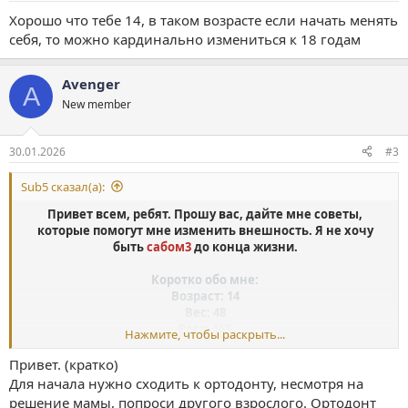
Хорошо что тебе 14, в таком возрасте если начать менять
себя, то можно кардинально измениться к 18 годам
Avenger
A
New member
30.01.2026
#3
Sub5 сказал(а):
Привет всем, ребят. Прошу вас, дайте мне советы,
которые помогут мне изменить внешность. Я не хочу
быть
сабом3
до конца жизни.
Коротко обо мне:
Возраст: 14
Вес: 48
Рост: 165
Нажмите, чтобы раскрыть...
Прикус: Дистальный
Привет. (кратко)
Прошу вас, помогите мне улучшить внешность, я
Для начала нужно сходить к ортодонту, несмотря на
действительно нуждаюсь в вашей помощи. Я не хочу
решение мамы, попроси другого взрослого. Ортодонт