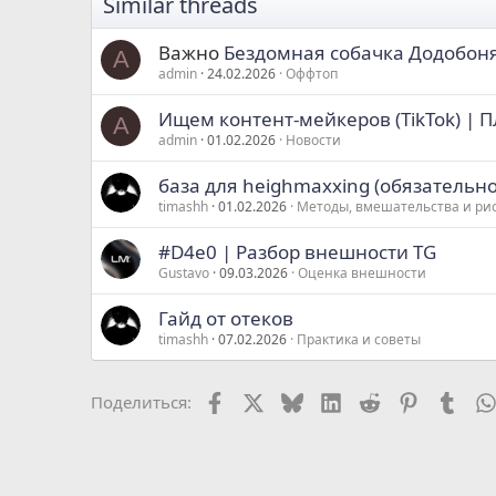
Similar threads
Важно
Бездомная собачка Додобон
A
admin
24.02.2026
Оффтоп
Ищем контент-мейкеров (TikTok) 
A
admin
01.02.2026
Новости
база для heighmaxxing (обязательн
timashh
01.02.2026
Методы, вмешательства и ри
#D4e0 | Разбор внешности TG
Gustavo
09.03.2026
Оценка внешности
Гайд от отеков
timashh
07.02.2026
Практика и советы
Facebook
X
Bluesky
LinkedIn
Reddit
Pinterest
Tumb
Поделиться: