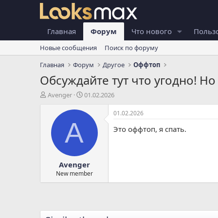
Главная
Форум
Что нового
Польз
Новые сообщения
Поиск по форуму
Главная
Форум
Другое
Оффтоп
Обсуждайте тут что угодно! Но
А
Д
Avenger
01.02.2026
в
а
т
т
01.02.2026
о
а
A
Это оффтоп, я спать.
р
н
т
а
е
ч
м
а
Avenger
ы
л
а
New member