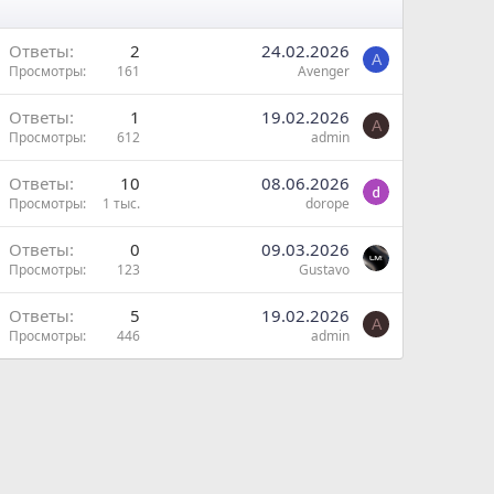
Ответы
2
24.02.2026
A
Просмотры
161
Avenger
Ответы
1
19.02.2026
A
Просмотры
612
admin
Ответы
10
08.06.2026
Просмотры
1 тыс.
dorope
ы
н
Ответы
0
09.03.2026
Просмотры
123
Gustavo
Ответы
5
19.02.2026
A
Просмотры
446
admin