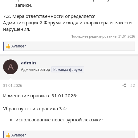
записи.
7.2. Мера ответственности определяется
Администрацией Форума исходя из характера и тяжести
нарушения.
Последнее редактирование:
31.01.2026
Avenger
Р
е
а
admin
к
A
ц
Администратор
Команда форума
и
и
:
31.01.2026
#2
Изменение правил с 31.01.2026:
Убран пункт из правила 3.4:
использование нецензурной лексики;
Avenger
Р