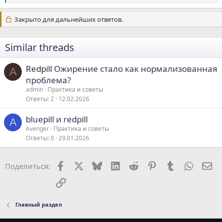
е
а
Закрыто для дальнейших ответов.
к
ц
и
Similar threads
и
:
Redpill
Ожирение стало как нормализованная
A
проблема?
admin
Практика и советы
Ответы
2
12.02.2026
bluepill и redpill
A
Avenger
Практика и советы
Ответы
0
29.01.2026
Facebook
X
Bluesky
LinkedIn
Reddit
Pinterest
Tumblr
WhatsA
Эл
Поделиться:
Ссылка
Главный раздел