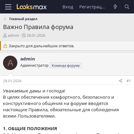
Вход
Регистрация
Главный раздел
Важно
Правила форума
А
Д
admin
28.01.2026
в
а
т
Закрыто для дальнейших ответов.
т
о
а
р
н
admin
A
т
а
Администратор
Команда форума
е
ч
м
а
ы
л
28.01.2026
#1
а
Уважаемые дамы и господа!
В целях обеспечения комфортного, безопасного и
конструктивного общения на форуме вводятся
настоящие Правила, обязательные для соблюдения
всеми Пользователями.
1. ОБЩИЕ ПОЛОЖЕНИЯ