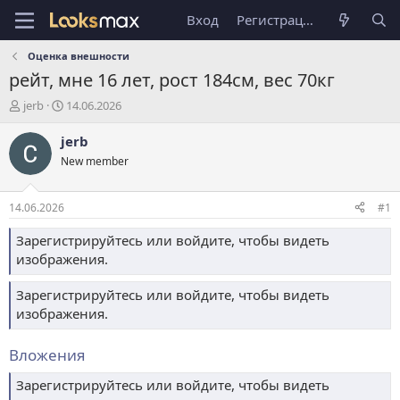
Вход
Регистрация
Оценка внешности
рейт, мне 16 лет, рост 184см, вес 70кг
А
Д
jerb
14.06.2026
в
а
т
т
jerb
о
а
New member
р
н
т
а
е
ч
14.06.2026
#1
м
а
ы
л
Зарегистрируйтесь или войдите, чтобы видеть
а
изображения.
Зарегистрируйтесь или войдите, чтобы видеть
изображения.
Вложения
Зарегистрируйтесь или войдите, чтобы видеть