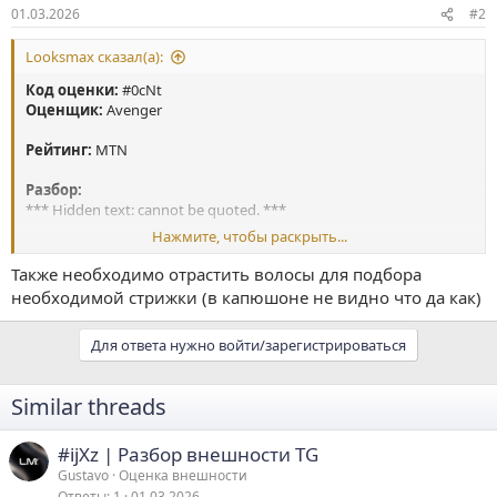
01.03.2026
#2
Looksmax сказал(а):
Код оценки:
#0cNt
Оценщик:
Avenger
Рейтинг:
MTN
Разбор:
*** Hidden text: cannot be quoted. ***
Нажмите, чтобы раскрыть...
Полный разбор можно посмотреть только на форуме если у
Также необходимо отрастить волосы для подбора
вас есть аккаунт на форуме и находитесь на нём.
необходимой стрижки (в капюшоне не видно что да как)
Для ответа нужно войти/зарегистрироваться
Similar threads
#ijXz | Разбор внешности TG
Gustavo
Оценка внешности
Ответы
1
01.03.2026