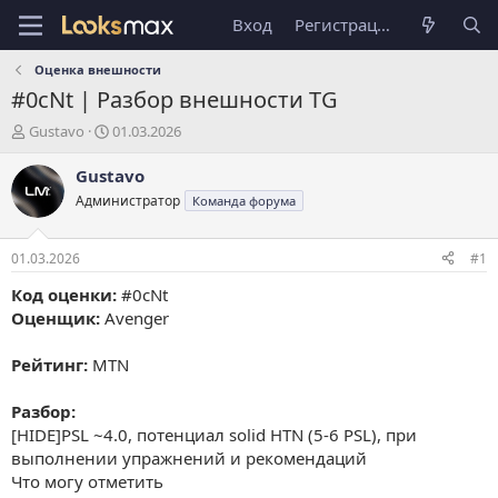
Вход
Регистрация
Оценка внешности
#0cNt | Разбор внешности TG
А
Д
Gustavo
01.03.2026
в
а
т
т
Gustavo
о
а
Администратор
Команда форума
р
н
т
а
е
ч
01.03.2026
#1
м
а
ы
л
Код оценки:
#0cNt
а
Оценщик:
Avenger
Рейтинг:
MTN
Разбор:
[HIDE]PSL ~4.0, потенциал solid HTN (5-6 PSL), при
выполнении упражнений и рекомендаций
Что могу отметить