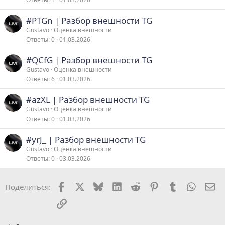
#PTGn | Разбор внешности TG
Gustavo
Оценка внешности
Ответы
0
01.03.2026
#QCfG | Разбор внешности TG
Gustavo
Оценка внешности
Ответы
6
01.03.2026
#azXL | Разбор внешности TG
Gustavo
Оценка внешности
Ответы
0
01.03.2026
#yrJ_ | Разбор внешности TG
Gustavo
Оценка внешности
Ответы
0
03.03.2026
Facebook
X
Bluesky
LinkedIn
Reddit
Pinterest
Tumblr
WhatsA
Эл
Поделиться:
Ссылка