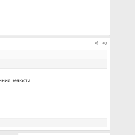
#3
линия челюсти.