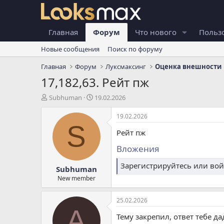
Главная
Форум
Что нового
Польз
Новые сообщения
Поиск по форуму
Главная
Форум
Луксмаксинг
Оценка внешности
17,182,63. Рейт пж
А
Д
Subhuman
19.02.2026
в
а
т
т
19.02.2026
о
а
S
Рейт пж
р
н
т
а
Вложения
е
ч
м
а
Зарегистрируйтесь или вой
Subhuman
ы
л
а
New member
25.02.2026
A
Тему закрепил, ответ тебе да