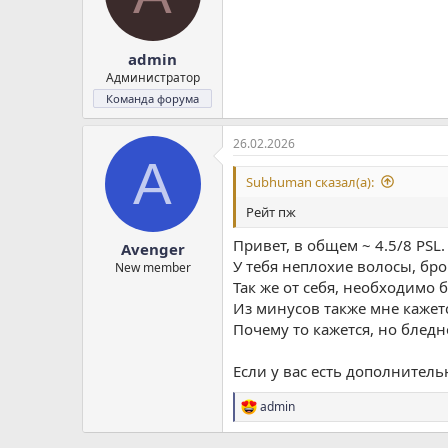
admin
Администратор
Команда форума
26.02.2026
A
Subhuman сказал(а):
Рейт пж
Привет, в общем ~ 4.5/8 PSL.
Avenger
У тебя неплохие волосы, бро
New member
Так же от себя, необходимо 
Из минусов также мне кажется
Почему то кажется, но бледно
Если у вас есть дополнител
admin
Р
е
а